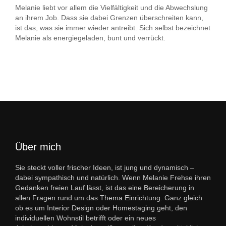
Melanie liebt vor allem die Vielfältigkeit und die Abwechslung
an ihrem Job. Dass sie dabei Grenzen überschreiten kann,
ist das, was sie immer wieder antreibt. Sich selbst bezeichnet
Melanie als energiegeladen, bunt und verrückt.
Über mich
Sie steckt voller frischer Ideen, ist jung und dynamisch –
dabei sympathisch und natürlich. Wenn Melanie Frehse ihren
Gedanken freien Lauf lässt, ist das eine Bereicherung in
allen Fragen rund um das Thema Einrichtung. Ganz gleich
ob es um Interior Design oder Homestaging geht, den
individuellen Wohnstil betrifft oder ein neues